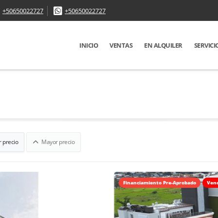
+50650022727
+50650022727
INICIO
VENTAS
EN ALQUILER
SERVICI
 precio
Mayor precio
Financiamiento Pre-Aprobado
Ven