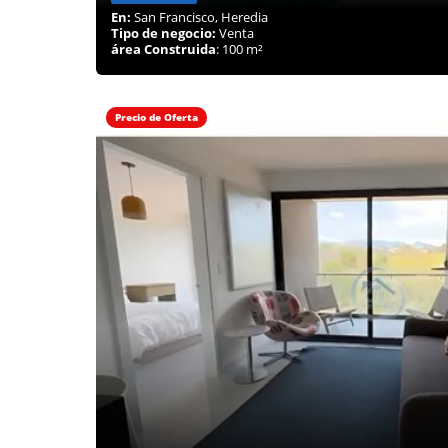
En:
San Francisco, Heredia
Tipo de negocio:
Venta
área Construida
: 100 m²
Precio de Oferta