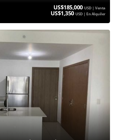
US$185,000
USD | Venta
US$1,350
USD | En Alquiler