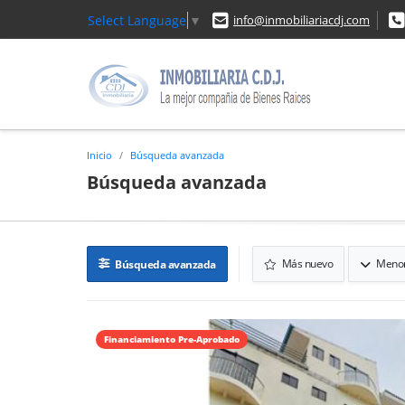
Select Language
▼
info@inmobiliariacdj.com
Inicio
Búsqueda avanzada
Búsqueda avanzada
Más nuevo
Menor
Búsqueda avanzada
Financiamiento Pre-Aprobado