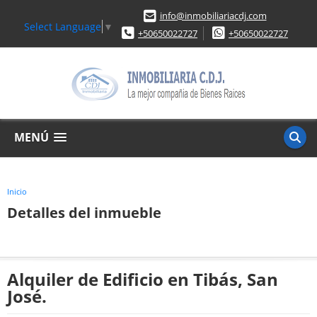
info@inmobiliariacdj.com
Select Language
▼
+50650022727
+50650022727
MENÚ
Inicio
Detalles del inmueble
Alquiler de Edificio en Tibás, San
José.