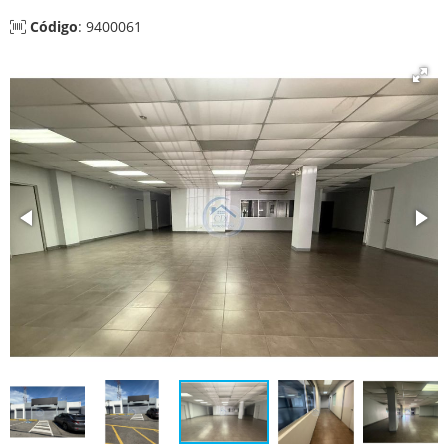
Código
: 9400061