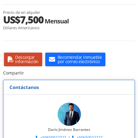
Precio de en alquiler
US$7,500
Mensual
Dólares Americanos
Descargar
Recomendar inmueble
información
por correo electrónico
Compartir
Contáctanos
Darío Jiménez Barrantes
+50650022727
|
+50650022727