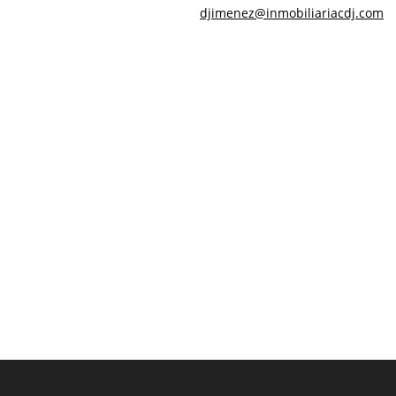
djimenez@inmobiliariacdj.com