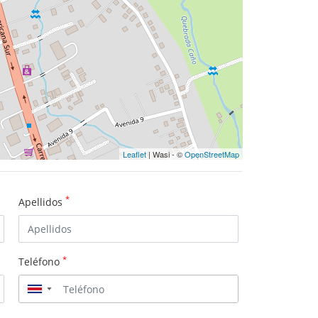
Leaflet
| Wasi - ©
OpenStreetMap
*
Apellidos
*
Teléfono
▼