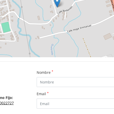
*
Nombre
*
Email
no Fijo:
0022727