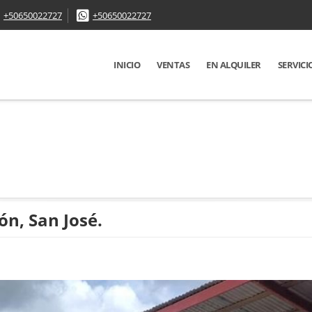
+50650022727
+50650022727
INICIO
VENTAS
EN ALQUILER
SERVICI
ón, San José.