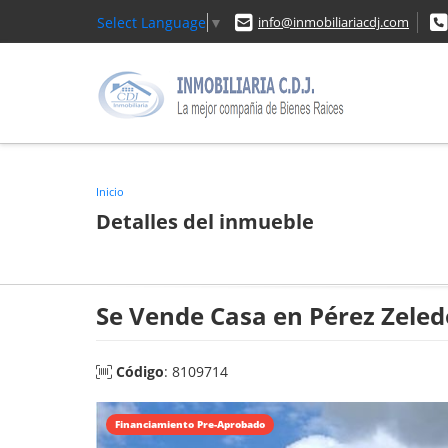
Select Language
▼
info@inmobiliariacdj.com
Inicio
Detalles del inmueble
Se Vende Casa en Pérez Zeled
Código
: 8109714
Financiamiento Pre-Aprobado