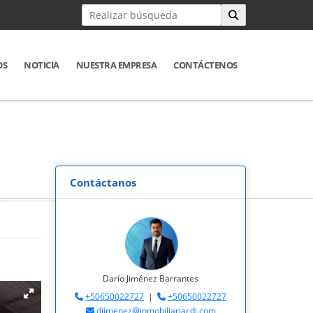
OS
NOTICIA
NUESTRA EMPRESA
CONTÁCTENOS
Contáctanos
Darío Jiménez Barrantes
+50650022727
|
+50650022727
djimenez@inmobiliariacdj.com