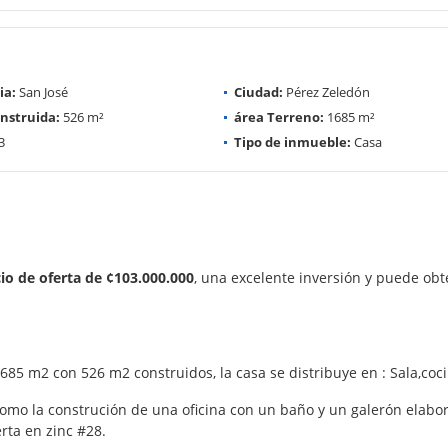
ia:
San José
Ciudad:
Pérez Zeledón
nstruida:
526 m²
área Terreno:
1685 m²
3
Tipo de inmueble:
Casa
io de oferta de ¢103.000.000
, una excelente inversión y puede ob
85 m2 con 526 m2 construidos, la casa se distribuye en : Sala,coci
mo la construción de una oficina con un baño y un galerón elabo
rta en zinc #28.