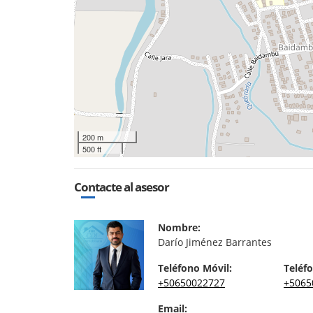
200 m
500 ft
Contacte al asesor
Nombre:
Darío Jiménez Barrantes
Teléfono Móvil:
Teléfo
+50650022727
+5065
Email: