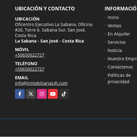
UBICACIÓN Y CONTACTO
INFORMACI
Inicio
UBICACIÓN
,
Oficentro Ejecutivo La Sabana, Oficina
Ventas
#26, Torre 6. Sabana Sur, San José,
En Alquiler
Costa Rica.
La Sabana - San José - Costa Rica
Servicios
MÓVIL
Noticia
+50650022727
Nuestra Empr
TELÉFONO
Contáctenos
+50650022727
Políticas de
EMAIL
privacidad
info@inmobiliariacdj.com
Facebook
X
Instagram
YouTube
TikTok