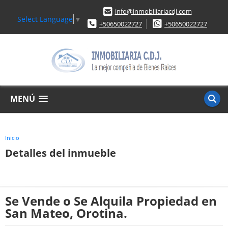
info@inmobiliariacdj.com
Select Language
▼
+50650022727
+50650022727
MENÚ
Inicio
Detalles del inmueble
Se Vende o Se Alquila Propiedad en
San Mateo, Orotina.