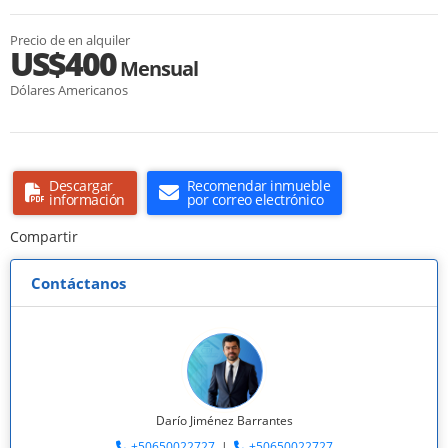
Precio de en alquiler
US$400
Mensual
Dólares Americanos
Descargar
Recomendar inmueble
información
por correo electrónico
Compartir
Contáctanos
Darío Jiménez Barrantes
+50650022727
|
+50650022727