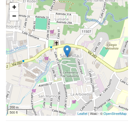
+
−
200 m
500 ft
Leaflet
| Wasi - ©
OpenStreetMap