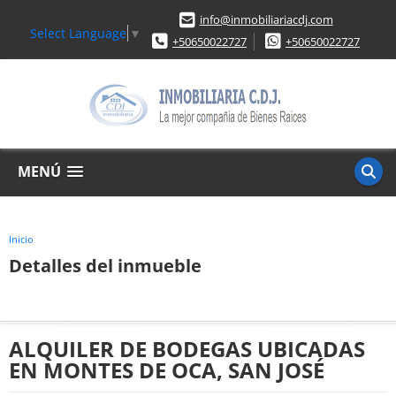
info@inmobiliariacdj.com
Select Language
▼
+50650022727
+50650022727
MENÚ
Inicio
Detalles del inmueble
ALQUILER DE BODEGAS UBICADAS
EN MONTES DE OCA, SAN JOSÉ