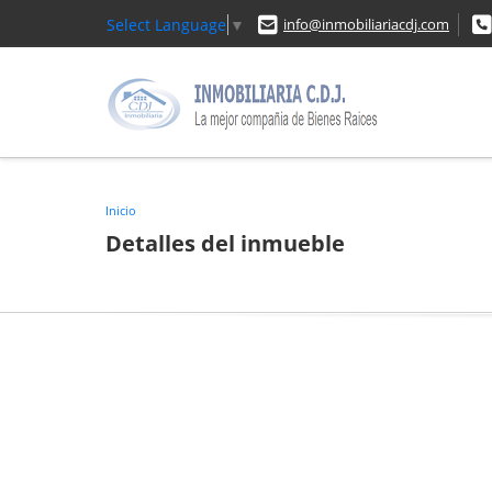
Select Language
▼
info@inmobiliariacdj.com
Inicio
Detalles del inmueble