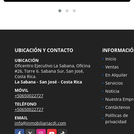
UBICACIÓN Y CONTACTO
INFORMACI
Inicio
UBICACIÓN
,
Oficentro Ejecutivo La Sabana, Oficina
Ventas
#26, Torre 6. Sabana Sur, San José,
En Alquiler
Costa Rica.
La Sabana - San José - Costa Rica
Servicios
MÓVIL
Noticia
+50650022727
Nuestra Empr
TELÉFONO
Contáctenos
+50650022727
Políticas de
EMAIL
privacidad
info@inmobiliariacdj.com
Facebook
X
Instagram
YouTube
TikTok