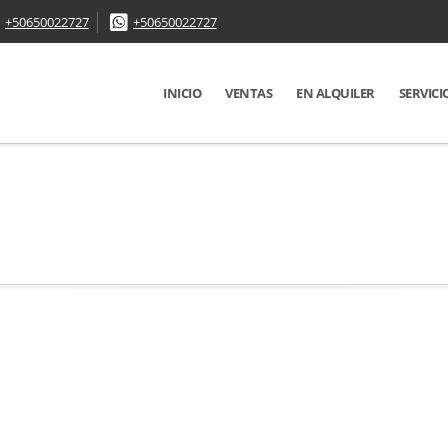
+50650022727
+50650022727
INICIO
VENTAS
EN ALQUILER
SERVICI